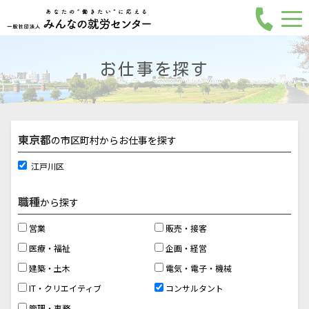
お仕事を探す
東京都
の市区町村からお仕事を探す
江戸川区
職種
から探す
営業
販売・接客
医療・福祉
企画・経営
建築・土木
電気・電子・機械
IT・クリエイティブ
コンサルタント
管理・事務